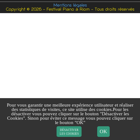
Mentions légales
Copyright © 2026 - Festival Piano à Riom - Tous droits réservés
Pour vous garantir une meilleure expérience utilisateur et réaliser
des statistiques de visites, ce site utilise des cookies.Pour les
désactiver vous pouvez cliquer sur le bouton "Désactiver les
Cookies". Sinon pour éviter ce message vous pouvez cliquer sur
le bouton "OK"
désactiver
OK
les cookies